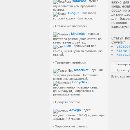
RotaPost
- лучше
важно для
одна заметка чем продажная
когда, есл
ссылка.
бродячих ж
Blogun
- постовой
дизайн дво
который кормит блоггеров.
для бассе
позволяет
· Статейные партнёрки:
каркасную,
Miralinks
- хорошо
Статьи по
платят за размещение статей на
Covers."
качественных сайтах.
Liex
- принимают все
Заработ
Как не 
сайты, низкя цена за публикацию
Как зар
статей.
· Тизерные партнёрки:
Категория
Просмотр
TeaserNet
- лучшая
тизерная реклама. Постоянно
Всего комме
много рекламодателей.
Bodyclick
-
перспективная тизерная сеть,
цены радуют, напряженка с
рекламодателями.
· Продажа текстов:
Advego
- здесь
продают буквы. 10-12$ в день, при
заратах 4-5 часов.
· Заработок на файлах: