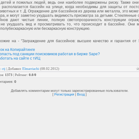
 детей и пожилых людей, ведь они наиболее подвержены риску. Также они
и располагается бассейн на улице, когда необходимы для защиты от посто
ивотных и т. Д. Ограждение для бассейнов из дерева или металла, это мож
ра, и могут заметно ухудшать видимость присматра за детьми. Стеклянные
йнов дают чистые линии, полную светопрозрачность конструкции ограж
 не ухудшать вид и просматривать то, что происходит в бассейне. Они м
 полубескаркасную или бескаркасную конструкцию.
хожие на - "Заграждение для бассейнов: высшее качество и гарантия от S
ок на Копирайтинге
попасть под санкции поисковиков работая в бирже Sape?
аботать на сайте с тИЦ
:
ctj
|
Добавил
:
Elmarriachi
(08.02.2012)
ов
:
1373
|
Рейтинг
:
0.0
/
0
нтариев
:
0
Добавлять комментарии могут только зарегистрированные пользователи.
[
Регистрация
|
Вход
]