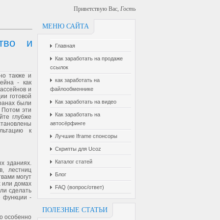
Приветствую Вас
,
Гость
МЕНЮ САЙТА
ство и
Главная
Как заработать на продаже
ссылок
но также и
как заработать на
ейна - как
ассейнов и
файлообменнике
ии готовой
Как заработать на видео
транах были
 Потом эти
Как заработать на
йте глубже
становлены
автосёрфинге
льтацию к
Лучшие Iframe спонсоры
Скрипты для Ucoz
Каталог статей
х зданиях.
в, лестниц
Блог
твами могут
 или домах
FAQ (вопрос/ответ)
ли сделать
е функции -
ПОЛЕЗНЫЕ СТАТЬИ
то особенно