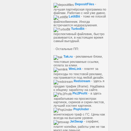
DepositFiles
-
лучшая партнёрская программа по
файлам. Работаю с ней уже давно.
LetItBit
- тоже не плохой
файлообменник. Иногда
встречаются недоразумения.
TurboBit
-
перспективный файловик, быстро
развивается, в настоящее время
самый выгодный.
· Остальные ПП:
Tak.ru
- рекламные блоки,
текстовые рекламные ссылки,
оплата за клики.
WmLink
- платят за
переходы по текстовой рекламе,
настраивается под любой дизайн.
Redstream
- здесь я
продаю трафик (iframe). Надбавка
к общему заработку на сайте.
Pic2Profit
- а здесь
зарабатываю на просмотрах
картинок, скринов и скрин-листов,
лучший хостинг картинок.
PopUnder
-
монетизирую траф с ГС. Цены как
всегда на высшем уровне.
JetSwap
- серфинг,
платят копейки, работы уже не так
много как раньше.