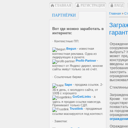
ГЛАВНАЯ
РЕГИСТРАЦИЯ
ВХОД
Главная
»
Ст
ПАРТНЁРКИ
Загра
Вот где можно заработать в
гарант
интернете:
· Контекстные ПП:
Ограждени
сооружени
Begun
- известная
выбрать? 
контекстная реклама. Одна из
может пре
лидирующих в рунете.
конструкци
Profit-Partner
-
введены но
контекст от Яндекс-директ, многие
требовани
сайты живут только за её счёт.
заострить
огражден
· Ссылочные биржи:
высококва
Sape
- продажа ссылок. 2-
Стеклянны
3$ в день, с молодого сайта, от
100$ с хорошего
Загражден
GoGetLinks
- а
Кроме тог
здесь я продаю ссылки навсегда.
существуют
Принимают только СДЛ.
похвастать
Trustlink
- продажные
за городом
ссылки маскируются под контекст.
ограждение
ограждени
· Заметки:
Ограждения