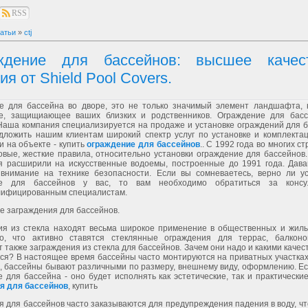
RSS
атьи
»
ctj
ждение для бассейнов: высшее каче
ия от Shield Pool Covers.
е для бассейна во дворе, это не только значимый элемент ландшафта, 
е, защищиающее ваших близких и родственников. Ограждение для басс
Наша компания специализируется на продаже и установке ограждений для б
дложить нашим клиентам широкий спектр услуг по установке и комплектац
и на объекте - купить
ограждение для бассейнов
.. С 1992 года во многих с
вые, жесткие правила, относительно установки ограждение для бассейнов.
я расширили на искусственные водоемы, построенные до 1991 года. Дава
 внимание на технике безопасности. Если вы сомневаетесь, верно ли у
ие для бассейнов у вас, то вам необходимо обратиться за консу
лифицированным специалистам.
е заграждения для бассейнов.
ия из стекла находят весьма широкое применение в общественных и жилы
о, что активно ставятся стеклянные ограждения для террас, балконо
 также заграждения из стекла для бассейнов. Зачем они надо и какими качес
ся? В настоящее время бассейны часто монтируются на приватных участках
, бассейны бывают различными по размеру, внешнему виду, оформлению. Ес
 для бассейна - оно будет исполнять как эстетические, так и практически
я для бассейнов
, купить
 для бассейнов часто заказываются для предупреждения падения в воду, ч