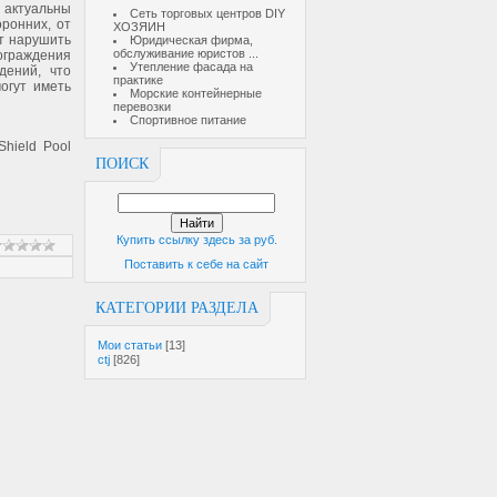
 актуальны
Сеть торговых центров DIY
ронних, от
ХОЗЯИН
ет нарушить
Юридическая фирма,
обслуживание юристов ...
 ограждения
Утепление фасада на
дений, что
практике
огут иметь
Морские контейнерные
перевозки
Спортивное питание
hield Pool
ПОИСК
Купить ссылку здесь за
руб.
Поставить к себе на сайт
КАТЕГОРИИ РАЗДЕЛА
Мои статьи
[13]
ctj
[826]