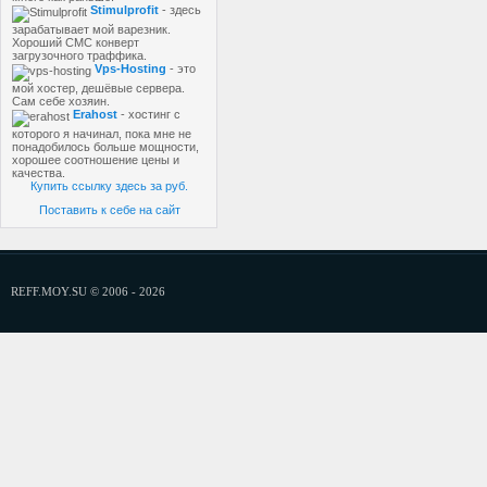
Stimulprofit
- здесь
зарабатывает мой варезник.
Хороший СМС конверт
загрузочного траффика.
Vps-Hosting
- это
мой хостер, дешёвые сервера.
Сам себе хозяин.
Erahost
- хостинг с
которого я начинал, пока мне не
понадобилось больше мощности,
хорошее соотношение цены и
качества.
Купить ссылку здесь за
руб.
Поставить к себе на сайт
REFF.MOY.SU © 2006 - 2026