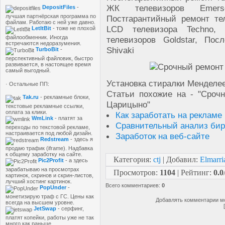
ЖК телевизоров Emerso
DepositFiles
-
лучшая партнёрская программа по
Постгарантийный ремонт те
файлам. Работаю с ней уже давно.
LCD телевизора Techno, 
LetItBit
- тоже не плохой
файлообменник. Иногда
телевизоров Goldstar, По
встречаются недоразумения.
Shivaki
TurboBit
-
перспективный файловик, быстро
развивается, в настоящее время
самый выгодный.
Установка стиралки Менделе
· Остальные ПП:
Статьи похожие на - "Сроч
Tak.ru
- рекламные блоки,
Царицыно"
текстовые рекламные ссылки,
оплата за клики.
Как заработать на рекламе
WmLink
- платят за
Сравнительный анализ бир
переходы по текстовой рекламе,
настраивается под любой дизайн.
Заработок на веб-сайте
Redstream
- здесь я
продаю трафик (iframe). Надбавка
к общему заработку на сайте.
Категория
:
ctj
|
Добавил
:
Elmarri
Pic2Profit
- а здесь
зарабатываю на просмотрах
Просмотров
:
1104
|
Рейтинг
:
0.0
картинок, скринов и скрин-листов,
лучший хостинг картинок.
Всего комментариев
:
0
PopUnder
-
монетизирую траф с ГС. Цены как
Добавлять комментарии мо
всегда на высшем уровне.
JetSwap
- серфинг,
платят копейки, работы уже не так
много как раньше.