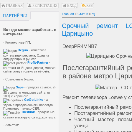
ГЛАВНАЯ
РЕГИСТРАЦИЯ
ВХОД
RSS
Главная
»
Статьи
»
ctj
ПАРТНЁРКИ
Срочный ремонт LC
Вот где можно заработать в
Царицыно
интернете:
· Контекстные ПП:
DeepPR4MNB7
Begun
- известная
контекстная реклама. Одна из
лидирующих в рунете.
Profit-Partner
-
Послегарантийный р
контекст от Яндекс-директ, многие
сайты живут только за её счёт.
в районе метро Цар
· Ссылочные биржи:
Sape
- продажа ссылок. 2-
3$ в день, с молодого сайта, от
100$ с хорошего
Ремонт телевизора Loewe у 
GoGetLinks
- а
здесь я продаю ссылки навсегда.
Послегарантийный ремон
Принимают только СДЛ.
Trustlink
- продажные
Постгарантийный ремонт
ссылки маскируются под контекст.
Частный мастер плазм
улица
· Заметки:
Частный мастер по ремо