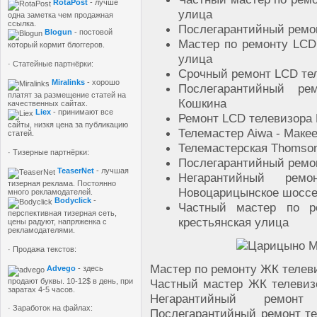
RotaPost
- лучше
улица
одна заметка чем продажная
ссылка.
Послегарантийный ремон
Blogun
- постовой
Мастер по ремонту LCD 
который кормит блоггеров.
улица
· Статейные партнёрки:
Срочный ремонт LCD тел
Miralinks
- хорошо
Послегарантийный ре
платят за размещение статей на
Кошкина
качественных сайтах.
Liex
- принимают все
Ремонт LCD телевизора P
сайты, низкя цена за публикацию
Телемастер Aiwa - Маке
статей.
Телемастерская Thomso
· Тизерные партнёрки:
Послегарантийный ремон
TeaserNet
- лучшая
Негарантийный ремон
тизерная реклама. Постоянно
Новоцарицынское шосс
много рекламодателей.
Bodyclick
-
Частный мастер по р
перспективная тизерная сеть,
крестьянская улица
цены радуют, напряженка с
рекламодателями.
· Продажа текстов:
Мастер по ремонту ЖК телеви
Advego
- здесь
продают буквы. 10-12$ в день, при
Частный мастер ЖК телевизор
заратах 4-5 часов.
Негарантийный ремонт
· Заработок на файлах:
Послегарантийный ремонт те