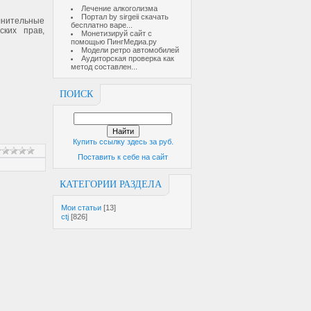
Лечение алкоголизма
Портал by sirgeii cкачать
лнительные
бесплатно варе...
ских прав,
Монетизируй сайт с
помощью ПингМедиа.ру
Модели ретро автомобилей
Аудиторская проверка как
метод составлен...
ПОИСК
Купить ссылку здесь за
руб.
Поставить к себе на сайт
КАТЕГОРИИ РАЗДЕЛА
Мои статьи
[13]
ctj
[826]