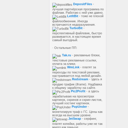
DepositFiles
-
лучшая партнёрская программа по
файлам. Работаю с ней уже давно.
LetItBit
- тоже не плохой
файлообменник. Иногда
встречаются недоразумения.
TurboBit
-
перспективный файловик, быстро
развивается, в настоящее время
самый выгодный.
· Остальные ПП:
Tak.ru
- рекламные блоки,
текстовые рекламные ссылки,
оплата за клики.
WmLink
- платят за
переходы по текстовой рекламе,
настраивается под любой дизайн.
Redstream
- здесь я
продаю трафик (iframe). Надбавка
к общему заработку на сайте.
Pic2Profit
- а здесь
зарабатываю на просмотрах
картинок, скринов и скрин-листов,
лучший хостинг картинок.
PopUnder
-
монетизирую траф с ГС. Цены как
всегда на высшем уровне.
JetSwap
- серфинг,
платят копейки, работы уже не так
много как раньше.