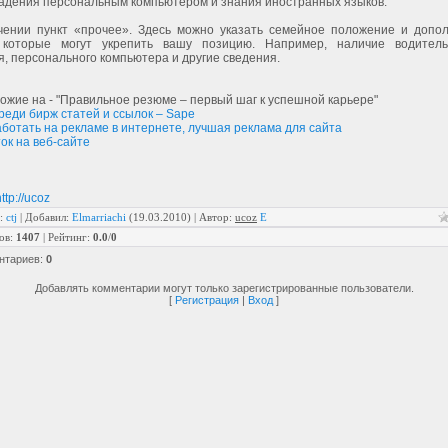
ладения персональным компьютером и знания иностранных языков.
чении пункт «прочее». Здесь можно указать семейное положение и допо
 которые могут укрепить вашу позицию. Например, наличие водитель
, персонального компьютера и другие сведения.
ожие на - "Правильное резюме – первый шаг к успешной карьере"
реди бирж статей и ссылок – Sape
аботать на рекламе в интернете, лучшая реклама для сайта
ок на веб-сайте
ttp://ucoz
:
ctj
|
Добавил
:
Elmarriachi
(19.03.2010) |
Автор
:
ucoz
E
ов
:
1407
|
Рейтинг
:
0.0
/
0
нтариев
:
0
Добавлять комментарии могут только зарегистрированные пользователи.
[
Регистрация
|
Вход
]