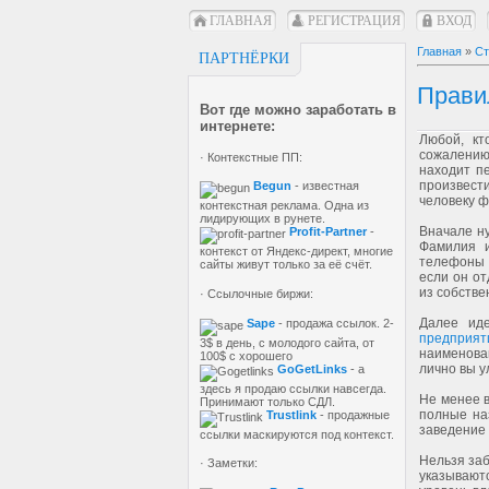
ГЛАВНАЯ
РЕГИСТРАЦИЯ
ВХОД
Главная
»
Ст
ПАРТНЁРКИ
Прави
Вот где можно заработать в
интернете:
Любой, кт
сожалению,
· Контекстные ПП:
находит п
произвести
Begun
- известная
человеку ф
контекстная реклама. Одна из
лидирующих в рунете.
Вначале н
Profit-Partner
-
Фамилия и
контекст от Яндекс-директ, многие
телефоны 
сайты живут только за её счёт.
если он от
из собстве
· Ссылочные биржи:
Далее ид
Sape
- продажа ссылок. 2-
предприят
3$ в день, с молодого сайта, от
наименова
100$ с хорошего
лично вы у
GoGetLinks
- а
здесь я продаю ссылки навсегда.
Не менее в
Принимают только СДЛ.
полные наз
Trustlink
- продажные
заведение 
ссылки маскируются под контекст.
Нельзя за
· Заметки:
указывают