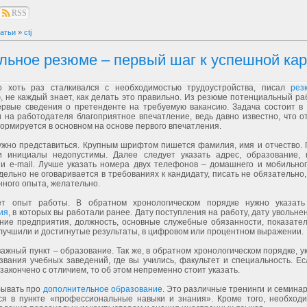
RSS
атьи
»
ctj
льное резюме – первый шаг к успешной ка
о хоть раз сталкивался с необходимостью трудоустройства, писал
рез
 не каждый знает, как делать это правильно. Из резюме потенциальный ра
ервые сведения о претенденте на требуемую вакансию. Задача состоит в 
 на работодателя благоприятное впечатление, ведь давно известно, что о
ормируется в основном на основе первого впечатления.
ужно представиться. Крупным шрифтом пишется фамилия, имя и отчество. 
 инициалы недопустимы. Далее следует указать адрес, образование, 
и e-mail. Лучше указать номера двух телефонов – домашнего и мобильного
дельно не оговаривается в требованиях к кандидату, писать не обязательно,
нного опыта, желательно.
ет опыт работы. В обратном хронологическом порядке нужно указат
ия
, в которых вы работали ранее. Дату поступления на работу, дату увольне
ние предприятия, должность, основные служебные обязанности, показател
лучшили и достигнутые результаты, в цифровом или процентном выражении.
ажный пункт – образование. Так же, в обратном хронологическом порядке, 
вания учебных заведений, где вы учились, факультет и специальность. Ес
закончено с отличием, то об этом непременно стоит указать.
бывать про
дополнительное образование
. Это различные тренинги и семина
ся в пункте «профессиональные навыки и знания». Кроме того, необходи