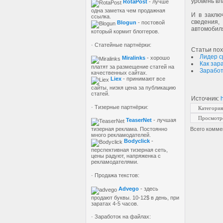
уровень в
RotaPost
- лучше
одна заметка чем продажная
И в заклю
ссылка.
сведения,
Blogun
- постовой
автомобиля
который кормит блоггеров.
· Статейные партнёрки:
Статьи пох
Лидер с
Miralinks
- хорошо
Как зар
платят за размещение статей на
Заработ
качественных сайтах.
Liex
- принимают все
сайты, низкя цена за публикацию
статей.
Источник
:
h
· Тизерные партнёрки:
Категория
Просмотр
TeaserNet
- лучшая
Всего комме
тизерная реклама. Постоянно
много рекламодателей.
Bodyclick
-
перспективная тизерная сеть,
цены радуют, напряженка с
рекламодателями.
· Продажа текстов:
Advego
- здесь
продают буквы. 10-12$ в день, при
заратах 4-5 часов.
· Заработок на файлах: