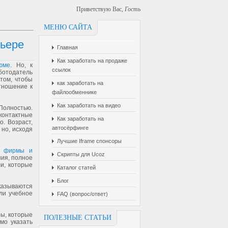
Приветствую Вас
,
Гость
МЕНЮ САЙТА
рьере
Главная
Как заработать на продаже
юме
. Но, к
ссылок
ботодатель
том, чтобы
как заработать на
тношение к
файлообменнике
Как заработать на видео
Полностью.
контактные
Как заработать на
. Возраст,
автосёрфинге
 но, исходя
Лучшие Iframe спонсоры
ь
фирмы и
Скрипты для Ucoz
ния, полное
и, которые
Каталог статей
Блог
указываются
ли учебное
FAQ (вопрос/ответ)
ры, которые
ПОЛЕЗНЫЕ СТАТЬИ
мо указать