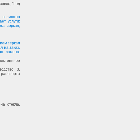
зовое, "под
 возможно
ет услуги:
ка зеркал,
нием зеркал
л на заказ.
он замена.
постоянное
одство. 3.
 транспорта
на стекла.