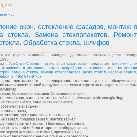
RSS
атьи
»
ctj
ление окон, остекление фасадов, монтаж в
а стекла. Замена стеклопакетов. Ремонт
 стекла. Обработка стекла, шлифов
текло группа компаний - молодое, динамично развивающееся предпр
1996.
уем :
АртСтройСтекло - стекольная мастерская предлагает широкий спек
зготовления и установки зеркал, аварийного остекления окон, остеклени
трин, замена стекла, замена стеклопакетов, резка стекол, нарезка зеркал
лефон: 8 (495) 647-97-57
 цель деятельности - поддержание высокого уровня обслуживания 
ие высококачественной продукции из стекла и зеркал по конкурентоспособн
кольщика:
 окон; Остекление фасадов; Остекление витрин;
ремонт окон, замена стекол; на сайте http://www.artsteklo.com/glazing/
ие стеклопакетов, замена стеклопакетов;
 остекление витражей;
замена стекла;
стекление, установка защитных пленок;
ие зеркал, продажа зеркал, монтаж зеркал;
крупногабаритных зеркал; Производство зеркал;
ие стеклянной мебели и торгового оборудования;
во зеркал для ванных комнат, прихожих и т.д.;
исных перегородок; Ремонт офисных перегородок;