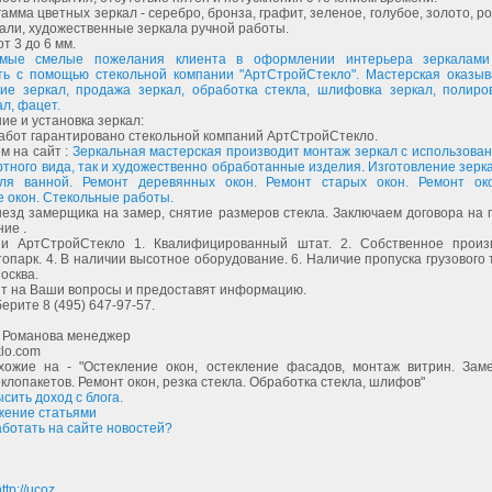
гамма цветных зеркал - серебро, бронза, графит, зеленое, голубое, золото, ро
бали, художественные зеркала ручной работы.
т 3 до 6 мм.
мые смелые пожелания клиента в оформлении интерьера зеркалами
ть с помощью стекольной компании "АртСтройСтекло". Мастерская оказыва
ние зеркал, продажа зеркал, обработка стекла, шлифовка зеркал, полиров
ал, фацет.
ие и установка зеркал:
абот гарантировано стекольной компаний АртСтройСтекло.
м на сайт :
Зеркальная мастерская производит монтаж зеркал с использова
ртного вида, так и художественно обработанные изделия. Изготовление зерка
ля ванной. Ремонт деревянных окон. Ремонт старых окон. Ремонт ок
 окон. Стекольные работы.
езд замерщика на замер, снятие размеров стекла. Заключаем договора на 
ие .
и АртСтройСтекло 1. Квалифицированный штат. 2. Собственное произв
опарк. 4. В наличии высотное оборудование. 6. Наличие пропуска грузового
Москва.
ят на Ваши вопросы и предоставят информацию.
ерите 8 (495) 647-97-57.
 Романова менеджер
klo.com
хожие на - "Остекление окон, остекление фасадов, монтаж витрин. Заме
клопакетов. Ремонт окон, резка стекла. Обработка стекла, шлифов"
ысить доход с блога.
жение статьями
аботать на сайте новостей?
ttp://ucoz