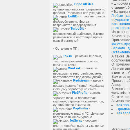
• Широкая 
DepositFiles
-
старину", 
лучшая партнёрская программа по
• Толщина о
файлам. Работаю с ней уже давно.
Любые са
LetItBit
- тоже не плохой
осуществи
файлообменник. Иногда
изготовле
встречаются недоразумения.
резка зерк
TurboBit
-
Изготовлен
перспективный файловик, быстро
Качество р
развивается, в настоящее время
Приглашае
самый выгодный.
как станда
Зеркало д
· Остальные ПП:
Остекление
А также Вы
Tak.ru
- рекламные блоки,
обслуживан
текстовые рекламные ссылки,
О компани
оплата за клики.
Личный авт
WmLink
- платят за
в центр г. 
переходы по текстовой рекламе,
Вам ответ
настраивается под любой дизайн.
Просто наб
Redstream
- здесь я
Автор:
продаю трафик (iframe). Надбавка
Валентина
к общему заработку на сайте.
www.artste
Pic2Profit
- а здесь
Статьи по
зарабатываю на просмотрах
Замена сте
картинок, скринов и скрин-листов,
Как пов
лучший хостинг картинок.
PopUnder
-
Продви
Как зар
монетизирую траф с ГС. Цены как
всегда на высшем уровне.
JetSwap
- серфинг,
платят копейки, работы уже не так
Источник
:
h
много как раньше.