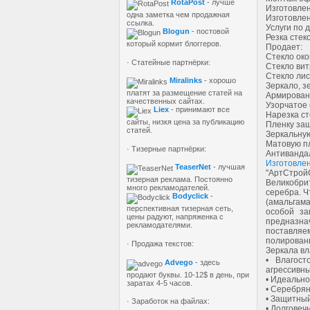
RotaPost
- лучше
Изготовлен
одна заметка чем продажная
Изготовлен
ссылка.
Услуги по 
Blogun
- постовой
Резка стек
который кормит блоггеров.
Продает:
Стекло око
· Статейные партнёрки:
Стекло вит
Стекло лис
Miralinks
- хорошо
Зеркало, зе
платят за размещение статей на
Армирован
качественных сайтах.
Узорчатое 
Liex
- принимают все
Нарезка ст
сайты, низкя цена за публикацию
Пленку защ
статей.
Зеркальную
Матовую пл
· Тизерные партнёрки:
Антивандал
Изготовлен
TeaserNet
- лучшая
"АртСтрой
тизерная реклама. Постоянно
Великобрит
много рекламодателей.
серебра. Ч
Bodyclick
-
(амальгам
перспективная тизерная сеть,
особой за
цены радуют, напряженка с
предназна
рекламодателями.
поставляе
полирован
· Продажа текстов:
Зеркала вл
• Влагост
Advego
- здесь
агрессивн
продают буквы. 10-12$ в день, при
• Идеально
заратах 4-5 часов.
• Серебрян
• Защитный
· Заработок на файлах:
• Долговеч