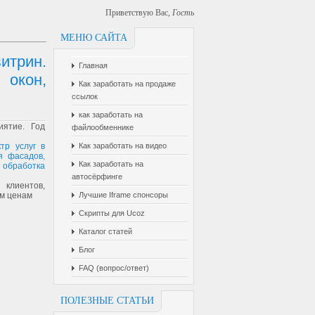
Приветствую Вас
,
Гость
МЕНЮ САЙТА
итрин.
Главная
 окон,
Как заработать на продаже
ссылок
как заработать на
иятие. Год
файлообменнике
тр услуг в
Как заработать на видео
я фасадов,
Как заработать на
, обработка
автосёрфинге
клиентов,
ым ценам
Лучшие Iframe спонсоры
Скрипты для Ucoz
Каталог статей
Блог
FAQ (вопрос/ответ)
ПОЛЕЗНЫЕ СТАТЬИ