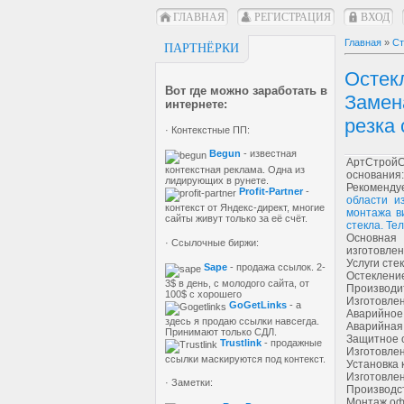
ГЛАВНАЯ
РЕГИСТРАЦИЯ
ВХОД
Главная
»
Ст
ПАРТНЁРКИ
Остек
Вот где можно заработать в
Замен
интернете:
резка
· Контекстные ПП:
Begun
- известная
АртСтройС
контекстная реклама. Одна из
основания:
лидирующих в рунете.
Рекоменд
Profit-Partner
-
области и
контекст от Яндекс-директ, многие
монтажа ви
сайты живут только за её счёт.
стекла. Те
Основная
· Ссылочные биржи:
изготовлен
Услуги сте
Sape
- продажа ссылок. 2-
Остекление
3$ в день, с молодого сайта, от
Производит 
100$ с хорошего
Изготовлен
GoGetLinks
- а
Аварийное
здесь я продаю ссылки навсегда.
Аварийная 
Принимают только СДЛ.
Защитное о
Trustlink
- продажные
Изготовлен
ссылки маскируются под контекст.
Установка 
Изготовлен
· Заметки:
Производст
Монтаж оф