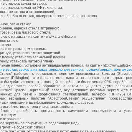
ие стеклоизделий на заказ;
ие стеклоизделий по УФ технологии;
доставке стекла и стеклоизделий;
ол, обработка стекла, полировка стекла, шлифовка стекла.
нное, резка стекол
ринное, нарезка стекла витринного
товое, резка листового стекла
ркало на заказ - на сайте - www.artsteklo.com
ное стекло
стекло
екла по размерам заказчика
итную, установка пленки защитной
 пленку, установка зеркальной пленки
енку, установка матовой пленки
ьные пленки, установка антивандальной пленки. На сайте - http://www.artsteklo
ие зеркал, зеркала на заказ, зеркало для ванной, продажа зеркал, монтаж зе
Стекло" работает с зеркальным полотном производства Бельгии (Glaverbel
ании (Pilkington) - это флоат-стекло, одна из сторон которого покрыта р
то бы добиться светоотражающей способности более чем на 92%, серебряно
а) подвергается особой обработке, а затем защищается двумя различн
щитной краски. Зеркальный завод осуществляет поставку зеркал АртСт
ченных для резки и формования стеклоизделий. Телефон : 8 (495) 64
мых зеркальных полотен "АртСтройСтекло" осуществляет производств
ными кромками и шлифованными кромками, с фацетом.
агостойкие, имеют ряд уникальных свойств:
ойкость, способность противостоять химическим повреждениям и усто
ым средам.
е отражение.
ое зеркальное покрытие, не содержащее меди.
 грунт не содержит свинца.
ность покрытия, отсутствие пятен и потускнения с течением времени.