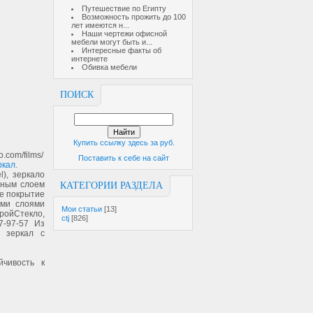
Путешествие по Египту
Возможность прожить до 100
лет имеются н...
Наши чертежи офисной
мебели могут быть и...
Интересные факты об
интернете
Обивка мебели
ПОИСК
Купить ссылку здесь за
руб.
.com/films/
Поставить к себе на сайт
ркал.
), зеркало
овным слоем
КАТЕГОРИИ РАЗДЕЛА
е покрытие
ыми слоями
Мои статьи
[13]
ройСтекло,
ctj
[826]
7-97-57 Из
о зеркал с
йчивость к