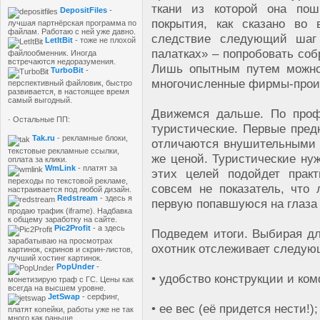
ткани из которой она пош
DepositFiles
-
покрытия, как сказано во 
лучшая партнёрская программа по
файлам. Работаю с ней уже давно.
следствие следующий шаг
LetItBit
- тоже не плохой
палатках» – попробовать соб
файлообменник. Иногда
встречаются недоразумения.
Лишь опытным путем можно 
TurboBit
-
многочисленные фирмы-прои
перспективный файловик, быстро
развивается, в настоящее время
самый выгодный.
Движемся дальше. По проф
· Остальные ПП:
туристические. Первые пред
Tak.ru
- рекламные блоки,
отличаются внушительными р
текстовые рекламные ссылки,
же ценой. Туристические ну
оплата за клики.
WmLink
- платят за
этих целей подойдет прак
переходы по текстовой рекламе,
совсем не показатель, что
настраивается под любой дизайн.
Redstream
- здесь я
первую попавшуюся на глаза
продаю трафик (iframe). Надбавка
к общему заработку на сайте.
Pic2Profit
- а здесь
Подведем итоги. Выбирая дл
зарабатываю на просмотрах
охотник отслеживает следую
картинок, скринов и скрин-листов,
лучший хостинг картинок.
PopUnder
-
• удобство конструкции и ко
монетизирую траф с ГС. Цены как
всегда на высшем уровне.
JetSwap
- серфинг,
• ее вес (её придется нести!);
платят копейки, работы уже не так
много как раньше.