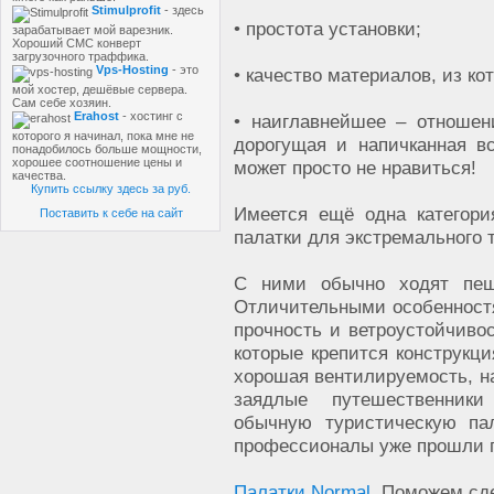
Stimulprofit
- здесь
• простота установки;
зарабатывает мой варезник.
Хороший СМС конверт
загрузочного траффика.
Vps-Hosting
- это
• качество материалов, из ко
мой хостер, дешёвые сервера.
Сам себе хозяин.
Erahost
- хостинг с
• наиглавнейшее – отношен
которого я начинал, пока мне не
дорогущая и напичканная 
понадобилось больше мощности,
хорошее соотношение цены и
может просто не нравиться!
качества.
Купить ссылку здесь за
руб.
Имеется ещё одна категори
Поставить к себе на сайт
палатки для экстремального 
С ними обычно ходят пешк
Отличительными особенност
прочность и ветроустойчивос
которые крепится конструкци
хорошая вентилируемость, на
заядлые путешественник
обычную туристическую па
профессионалы уже прошли п
Палатки Normal
. Поможем сд