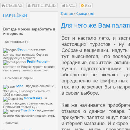
ГЛАВНАЯ
РЕГИСТРАЦИЯ
ВХОД
RSS
Главная
»
Статьи
»
ctj
ПАРТНЁРКИ
Для чего же Вам палат
Вот где можно заработать в
интернете:
Вот и настало лето, и зас
· Контекстные ПП:
настоящих туристов - ну и
Собраны вещмешки, надуты 
Begun
- известная
контекстная реклама. Одна из
тут выясняется, что послед
лидирующих в рунете.
нерадивые любители активн
Profit-Partner
-
контекст от Яндекс-директ, многие
лучше подготовленными т
сайты живут только за её счёт.
абсолютно не желают де
· Ссылочные биржи:
определенно не комфортных у
тех, кто не желает быть напр
Sape
- продажа ссылок. 2-
3$ в день, с молодого сайта, от
в своем выборе.
100$ с хорошего
GoGetLinks
- а
здесь я продаю ссылки навсегда.
Как же начинается приобрет
Принимают только СДЛ.
отзывов о данном товаре.
Trustlink
- продажные
ссылки маскируются под контекст.
прикупить палатки ищут пом
интернет-магазине. И скорее
· Заметки:
том или ином производит