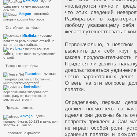
RotaPost
- лучше
«пользуются лично и преде
одна заметка чем продажная
ссылка.
что этих сведений невероя
Blogun
- постовой
Разбираться в характерис
который кормит блоггеров.
любому уважающему себя 
· Статейные партнёрки:
желает путешествовать с ко
Miralinks
- хорошо
платят за размещение статей на
Первоначально, в нелегком
качественных сайтах.
Liex
- принимают все
выяснить для себя круг п
сайты, низкя цена за публикацию
какова продолжительность 
статей.
Придется ли делить палатк
· Тизерные партнёрки:
довольствоваться уединением
TeaserNet
- лучшая
чесно заработанных денег
тизерная реклама. Постоянно
Ответы на эти вопросы до
много рекламодателей.
Bodyclick
-
палатки.
перспективная тизерная сеть,
цены радуют, напряженка с
рекламодателями.
Определенно, первым дел
должен посмотреть на кач
· Продажа текстов:
идеале они должны быть оче
Advego
- здесь
попросту приклеены. Сам мат
продают буквы. 10-12$ в день, при
заратах 4-5 часов.
не играет особой роли, уст
хранения палатки и аккура
· Заработок на файлах: